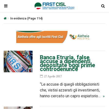
In evidenza
(Page 114)
Banca Etruria, false
accuse a dipendenti,
depositate oggi prime
controdenunce
27 Aprile 2017
“Le accuse di quegli obbligazionisti
che, vistisi azzerati gli investimenti,
hanno cercato un capro espiatorio…