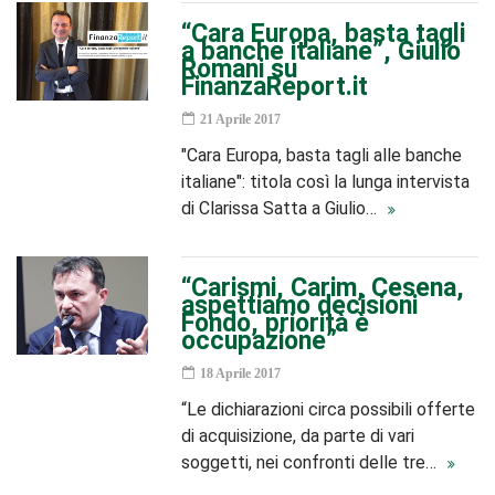
“Cara Europa, basta tagli
a banche italiane”, Giulio
Romani su
FinanzaReport.it
21 Aprile 2017
"Cara Europa, basta tagli alle banche
italiane": titola così la lunga intervista
di Clarissa Satta a Giulio…
“Carismi, Carim, Cesena,
aspettiamo decisioni
Fondo, priorità è
occupazione”
18 Aprile 2017
“Le dichiarazioni circa possibili offerte
di acquisizione, da parte di vari
soggetti, nei confronti delle tre…