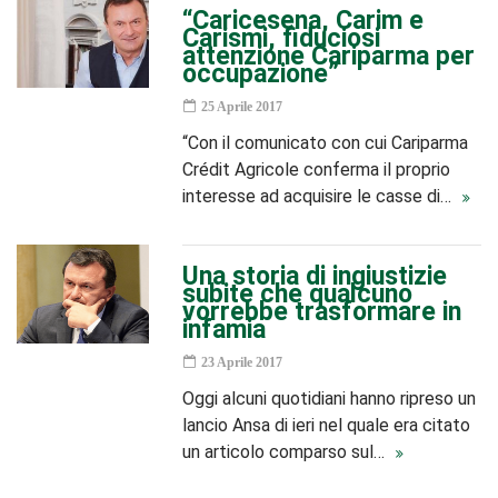
“Caricesena, Carim e
Carismi, fiduciosi
attenzione Cariparma per
occupazione”
25 Aprile 2017
“Con il comunicato con cui Cariparma
Crédit Agricole conferma il proprio
interesse ad acquisire le casse di…
Una storia di ingiustizie
subite che qualcuno
vorrebbe trasformare in
infamia
23 Aprile 2017
Oggi alcuni quotidiani hanno ripreso un
lancio Ansa di ieri nel quale era citato
un articolo comparso sul…