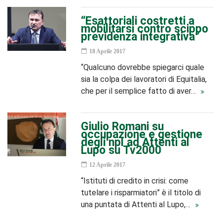
“Esattoriali costretti a
mobilitarsi contro scippo
previdenza integrativa”
18 Aprile 2017
“Qualcuno dovrebbe spiegarci quale
sia la colpa dei lavoratori di Equitalia,
che per il semplice fatto di aver…
Giulio Romani su
occupazione e gestione
degli npl ad Attenti al
Lupo su Tv2000
12 Aprile 2017
“Istituti di credito in crisi: come
tutelare i risparmiatori” è il titolo di
una puntata di Attenti al Lupo,…