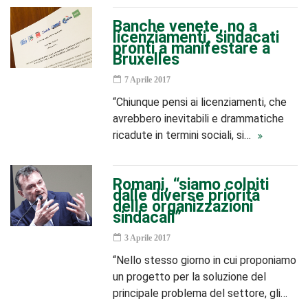
Banche venete, no a
licenziamenti, sindacati
pronti a manifestare a
Bruxelles
7 Aprile 2017
“Chiunque pensi ai licenziamenti, che
avrebbero inevitabili e drammatiche
ricadute in termini sociali, si…
Romani, “siamo colpiti
dalle diverse priorità
delle organizzazioni
sindacali”
3 Aprile 2017
“Nello stesso giorno in cui proponiamo
un progetto per la soluzione del
principale problema del settore, gli…