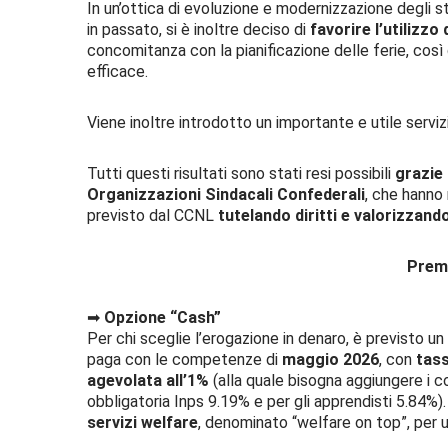
In un’ottica di evoluzione e modernizzazione degli s
in passato, si è inoltre deciso di
favorire l’utilizzo
concomitanza con la pianificazione delle ferie, cos
efficace.
Viene inoltre introdotto un importante e utile serviz
Tutti questi risultati sono stati resi possibili
grazie
Organizzazioni Sindacali Confederali
, che hanno
previsto dal CCNL
tutelando diritti e valorizzando 
Premi
➡
Opzione “Cash”
Per chi sceglie l’erogazione in denaro, è previsto u
paga con le competenze di
maggio 2026
, con
tas
agevolata all’1%
(alla quale bisogna aggiungere i c
obbligatoria Inps 9.19% e per gli apprendisti 5.84%)
servizi welfare
, denominato “welfare on top”, per 