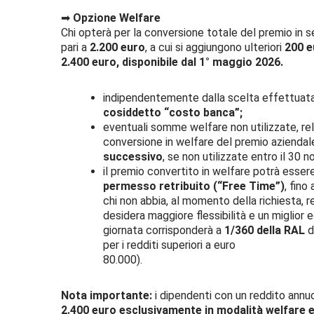
➡
Opzione Welfare
Chi opterà per la conversione totale del premio in s
pari a
2.200 euro
, a cui si aggiungono ulteriori
200 e
2.400 euro, disponibile dal 1° maggio 2026.
indipendentemente dalla scelta effettuat
cosiddetto “costo banca”;
eventuali somme welfare non utilizzate, re
conversione in welfare del premio aziendale
successivo
, se non utilizzate entro il 30
il premio convertito in welfare potrà esse
permesso retribuito (“Free Time”)
, fino
chi non abbia, al momento della richiesta, re
desidera maggiore flessibilità e un miglior eq
giornata corrisponderà a
1/360 della RAL
d
per i redditi superiori a euro
80.000).
Nota importante:
i dipendenti con un reddito annu
2.400 euro esclusivamente in modalità welfare e