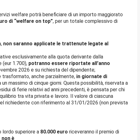
ervizi welfare potrà beneficiare di un importo maggiorato
uro di
“welfare on top”
, per un totale complessivo di
a,
non saranno applicate le trattenute legate al
lative esclusivamente alla quota derivante dalla
 (eur 1.700),
potranno essere riportate
all’anno
 novembre 2026 e su richiesta del dipendente;
re trasformato, anche parzialmente,
in giornate di
 a un massimo di cinque giorni. Questa possibilità, riservata a
sidui di ferie relativi ad anni precedenti, è pensata per chi
uilibrio tra vita privata e lavoro. Il valore di ciascuna
el richiedente con riferimento al 31/01/2026 (non prevista
o lordo superiore a
80.000 euro
riceveranno il premio di
 non è