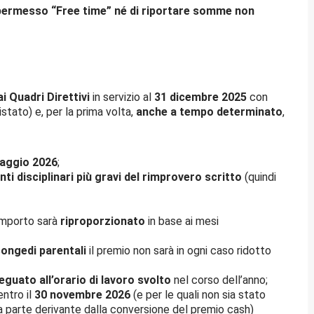
 di permesso “Free time” né di riportare somme non
i Quadri Direttivi
in servizio al
31 dicembre 2025
con
tato) e, per la prima volta,
anche a tempo determinato
,
aggio 2026
;
ti disciplinari più gravi del rimprovero scritto
(quindi
’importo sarà
riproporzionato
in base ai mesi
ongedi parentali
il premio non sarà in ogni caso ridotto
eguato all’orario di lavoro svolto
nel corso dell’anno;
ntro il
30 novembre 2026
(e per le quali non sia stato
 la parte derivante dalla conversione del premio cash)