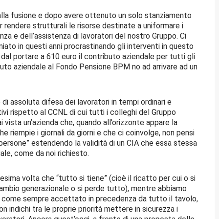
dalla fusione e dopo avere ottenuto un solo stanziamento
 rendere strutturali le risorse destinate a uniformare i
nza e dell’assistenza di lavoratori del nostro Gruppo. Ci
miato in questi anni procrastinando gli interventi in questo
o dal portare a 610 euro il contributo aziendale per tutti gli
ibuto aziendale al Fondo Pensione BPM no ad arrivare ad un
di assoluta difesa dei lavoratori in tempi ordinari e
ivi rispetto al CCNL di cui tutti i colleghi del Gruppo
 vista un’azienda che, quando all’orizzonte appare la
e riempie i giornali da giorni e che ci coinvolge, non pensi
persone” estendendo la validità di un CIA che essa stessa
ale, come da noi richiesto.
ima volta che “tutto si tiene” (cioè il ricatto per cui o si
cambio generazionale o si perde tutto), mentre abbiamo
, come sempre accettato in precedenza da tutto il tavolo,
 indichi tra le proprie priorità mettere in sicurezza i