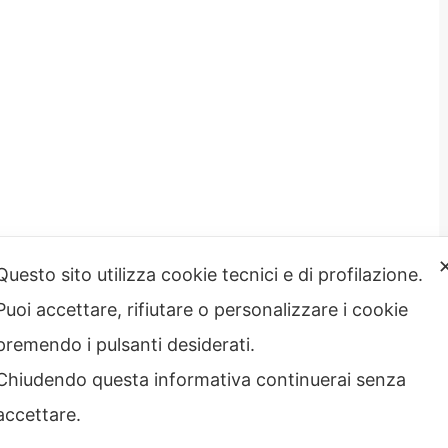
Questo sito utilizza cookie tecnici e di profilazione.
Puoi accettare, rifiutare o personalizzare i cookie
strazione
Note legali
rente
premendo i pulsanti desiderati.
Privacy – Informativa sul
 etico
trattamento dei dati
Chiudendo questa informativa continuerai senza
Cookie policy
Credits
accettare.