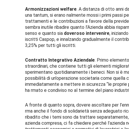
Armonizzazioni welfare
. A distanza di otto anni 
una tantum, si erano nalmente mossi i primi passi per
trattamenti e le contribuzioni a favore della previde
sembra inutile ribadire quanto l’Azienda abbia rispar
senso e quanto sia
doveroso intervenire
, iniziand
iscritti Caspop, e innalzando gradualmente il contr
3,25% per tutti gli iscritti.
Contratto Integrativo Aziendale
. Primo elemento 
straordinari, che contiene tutti gli elementi migliorat
sperimentano quotidianamente i beneci. Non si è mai
possibilità di un’operazione societaria come quella ch
immediatamente a mettere in sicurezza “le proprie 
ha rmato e condiviso no al termine del piano industri
A fronte di quanto sopra, dovere ascoltare per l’ennes
rma anche il fondo di solidarietà senza adeguato ri
ribadito che i temi sono da trattare separatamente
azienda compresa, ci fa chiedere perché l’azienda non