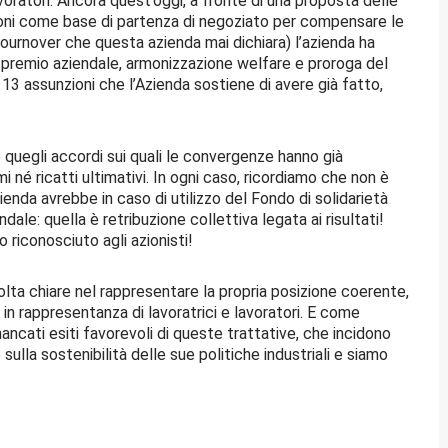
voratori. Ancora quest’oggi, a fronte di una proposta delle
zioni come base di partenza di negoziato per compensare le
urnover che questa azienda mai dichiara) l’azienda ha
u premio aziendale, armonizzazione welfare e proroga del
113 assunzioni che l’Azienda sostiene di avere già fatto,
e quegli accordi sui quali le convergenze hanno già
smi né ricatti ultimativi. In ogni caso, ricordiamo che non è
zienda avrebbe in caso di utilizzo del Fondo di solidarietà
ale: quella è retribuzione collettiva legata ai risultati!
o riconosciuto agli azionisti!
volta chiare nel rappresentare la propria posizione coerente,
 in rappresentanza di lavoratrici e lavoratori. E come
ncati esiti favorevoli di queste trattative, che incidono
ulla sostenibilità delle sue politiche industriali e siamo