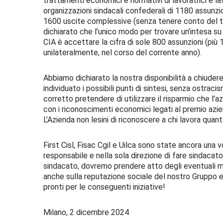
trattamenti economici e normativi di lavoratrici e la
organizzazioni sindacali confederali di 1180 assun
1600 uscite complessive (senza tenere conto del to
dichiarato che l’unico modo per trovare un’intesa s
CIA è accettare la cifra di sole 800 assunzioni (più 
unilateralmente, nel corso del corrente anno).
Abbiamo dichiarato la nostra disponibilità a chiuder
individuato i possibili punti di sintesi, senza ostraci
corretto pretendere di utilizzare il risparmio che l’a
con i riconoscimenti economici legati al premio aziend
L’Azienda non lesini di riconoscere a chi lavora quant
First Cisl, Fisac Cgil e Uilca sono state ancora una 
responsabile e nella sola direzione di fare sindacato
sindacato, dovremo prendere atto degli eventuali ma
anche sulla reputazione sociale del nostro Gruppo e s
pronti per le conseguenti iniziative!
Milano, 2 dicembre 2024