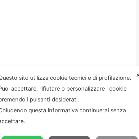
Questo sito utilizza cookie tecnici e di profilazione.
Puoi accettare, rifiutare o personalizzare i cookie
strazione
Note legali
rente
premendo i pulsanti desiderati.
Privacy – Informativa sul
 etico
trattamento dei dati
Chiudendo questa informativa continuerai senza
Cookie policy
Credits
accettare.