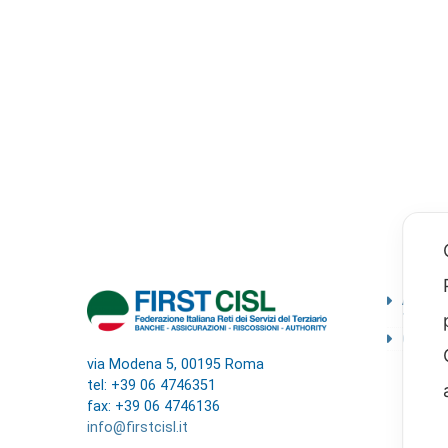
Ammini
traspa
Codice
via Modena 5, 00195 Roma
tel: +39 06 4746351
fax: +39 06 4746136
info@firstcisl.it