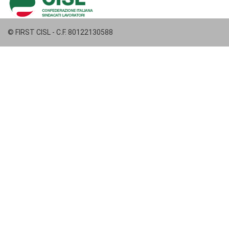
© FIRST CISL - C.F. 80122130588