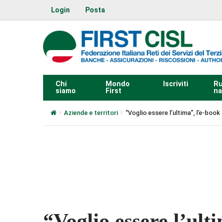
Login
Posta
Chi
Mondo
Iscriviti
Ru
siamo
First
na
Aziende e territori
“Voglio essere l’ultima”, l’e-book
0:00
“Voglio essere l’ult