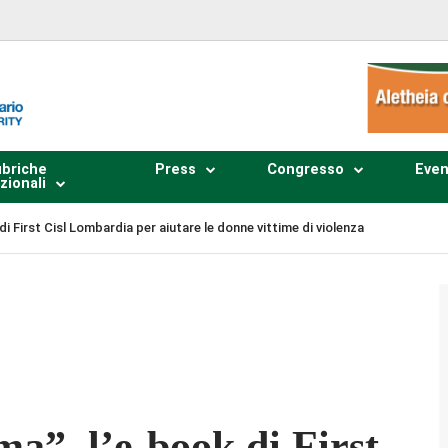
briche
Press
Congresso
Even
zionali
 di First Cisl Lombardia per aiutare le donne vittime di violenza
Plays
:
-
-:--
1x
ima”, l’e-book di First