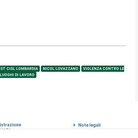
RST CISL LOMBARDIA
NICOL LOVAZZANO
VIOLENZA CONTRO LE
 LUOGHI DI LAVORO
strazione
Note legali
rente
Informazioni sul
 etico
trattamento di dati