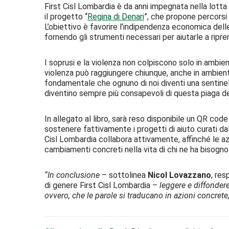
First Cisl Lombardia è da anni impegnata nella lotta
il progetto “
Regina di Denari
”, che propone percorsi 
L’obiettivo è favorire l’indipendenza economica delle
fornendo gli strumenti necessari per aiutarle a ripren
I soprusi e la violenza non colpiscono solo in ambien
violenza può raggiungere chiunque, anche in ambien
fondamentale che ognuno di noi diventi una sentinella 
diventino sempre più consapevoli di questa piaga de
In allegato al libro, sarà reso disponibile un QR cod
sostenere fattivamente i progetti di aiuto curati da
Cisl Lombardia collabora attivamente, affinché le az
cambiamenti concreti nella vita di chi ne ha bisogno
“In conclusione
– sottolinea
Nicol Lovazzano
, res
di genere First Cisl Lombardia –
leggere e diffondere
ovvero, che le parole si traducano in azioni concrete, 