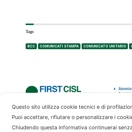
Tags
BCC
COMUNICATI STAMPA
COMUNICATO UNITARIO
Ammini
traspa
Codice
Questo sito utilizza cookie tecnici e di profilazi
via Modena 5, 00184 Roma
tel: +39 06 4746351
Puoi accettare, rifiutare o personalizzare i cook
fax: +39 06 4746136
info@firstcisl.it
Chiudendo questa informativa continuerai senz