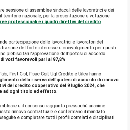
are sessione di assemblee sindacali delle lavoratrici e dei
il territorio nazionale, per la presentazione e votazione
ee professionali e i quadri direttivi del credito
de partecipazione delle lavoratrici e lavoratori del
ostrazione del forte interesse e coinvolgimento per questo
hé plebiscitari l’approvazione dell’ipotesi di accordo
di voti favorevoli pari al 97,8%
.
bi, First Cisl, Fisac Cgil, Ugl Credito e Uilca hanno
limento della riserva dell’ipotesi di accordo di rinnovo
tivi del credito cooperativo del 9 luglio 2024, che
 ad ogni titolo ed effetto
.
sembleare e il consenso raggiunto pressoché unanime
questo rinnovo contrattuale e confermano il mandato
oseguire e completare tutti i profili correlati e disciplinati