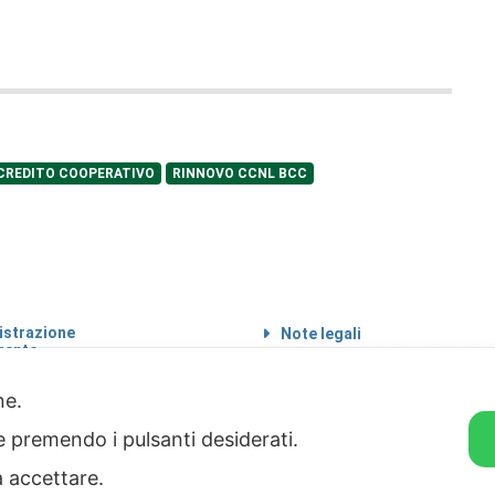
CREDITO COOPERATIVO
RINNOVO CCNL BCC
strazione
Note legali
rente
Informazioni sul
 etico
trattamento di dati
personali
one.
Privacy & Cookie Policy
ie premendo i pulsanti desiderati.
Home
a accettare.