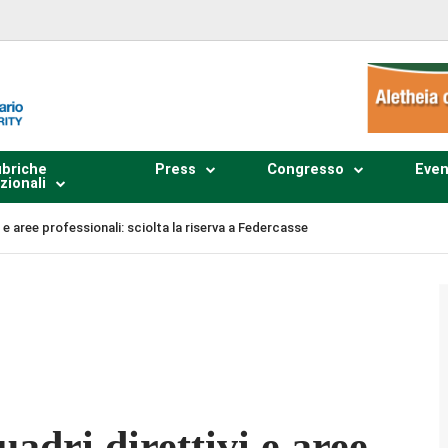
briche
Press
Congresso
Even
zionali
 e aree professionali: sciolta la riserva a Federcasse
Plays
:
-
-:--
1x
adri direttivi e aree