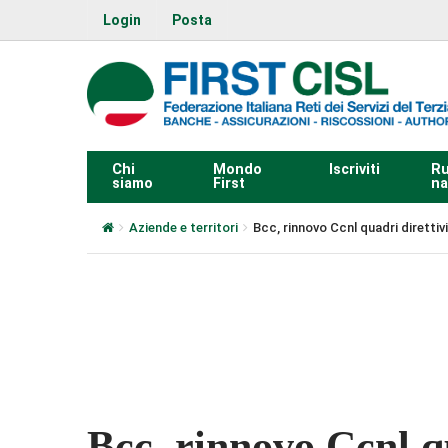
Login
Posta
Chi
Mondo
Iscriviti
Ru
siamo
First
na
Aziende e territori
Bcc, rinnovo Ccnl quadri direttivi
0:00
Bcc, rinnovo Ccnl qu