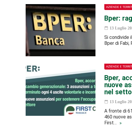
AZIENDE E TERRI
Bper: rag
13 Luglio 20
Si condivide 
Bper di Fabi, 
AZIENDE E TERRI
Bper, ac
nuove as
nel setto
13 Luglio 20
A fronte di 6
460 nuove ass
First…