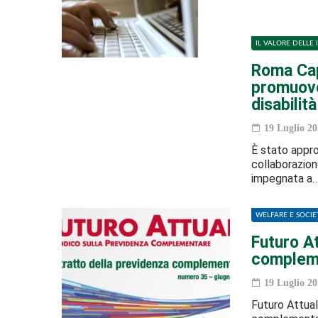
IL VALORE DELLE 
Roma Capi
promuove
disabilit
19 Luglio 20
È stato appro
collaborazion
impegnata a
WELFARE E SOCIE
Futuro At
complem
19 Luglio 20
Futuro Attuale