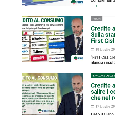
complementare
…
MEDIA
Credito a
Sulla sta
First Cisl
18 Luglio 20
“First Cisl, cr
rilancia i ris
IL VALORE DELLE 
Credito a
salire i 
che nel r
17 Luglio 20
Dato italiano 