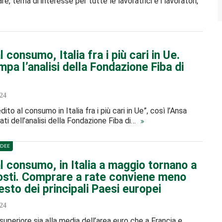
, tema di interesse per tutte le lavoratrici e i lavoratori,
l consumo, Italia fra i più cari in Ue.
mpa l’analisi della Fondazione Fiba di
24
edito al consumo in Italia fra i più cari in Ue”, così l’Ansa
ultati dell’analisi della Fondazione Fiba di…
IDEE
l consumo, in Italia a maggio tornano a
costi. Comprare a rate conviene meno
esto dei principali Paesi europei
24
superiore sia alla media dell’area euro che a Francia e