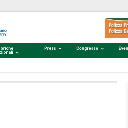
briche
Press
Congresso
Even
zionali
Plays
:
-
0:00
-:--
1x