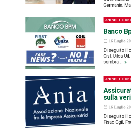
Germania. Ma n
AZIENDE E TERRI
Banco Bp
16 Luglio 20
Di seguito il
Cisl, Uilca Ui
sembra…
AZIENDE E TERRI
Assicurat
sulla veri
16 Luglio 20
Di seguito il 
Fisac Cgil, Fn