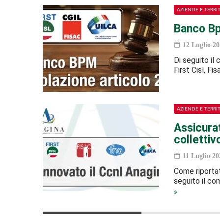
AZIENDE E TERRI
Banco Bp
12 Luglio 20
Di seguito il
First Cisl, Fi
AZIENDE E TERRI
Assicurat
collettiv
11 Luglio 20
Come riportato
seguito il com