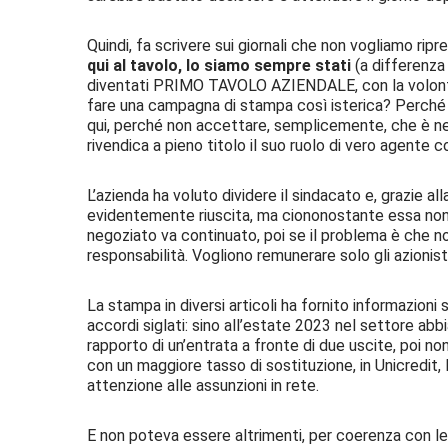
Quindi, fa scrivere sui giornali che non vogliamo
qui al tavolo, lo siamo sempre stati
(a differenza 
diventati PRIMO TAVOLO AZIENDALE, con la volontà d
fare una campagna di stampa così isterica? Perch
qui, perché non accettare, semplicemente, che è nel
rivendica a pieno titolo il suo ruolo di vero agente c
L’azienda ha voluto dividere il sindacato e, grazie a
evidentemente riuscita, ma ciononostante essa non p
negoziato va continuato, poi se il problema è che no
responsabilità. Vogliono remunerare solo gli azionist
La stampa in diversi articoli ha fornito informazioni
accordi siglati: sino all’estate 2023 nel settore ab
rapporto di un’entrata a fronte di due uscite, poi 
con un maggiore tasso di sostituzione, in Unicredit, B
attenzione alle assunzioni in rete.
E non poteva essere altrimenti, per coerenza con le i