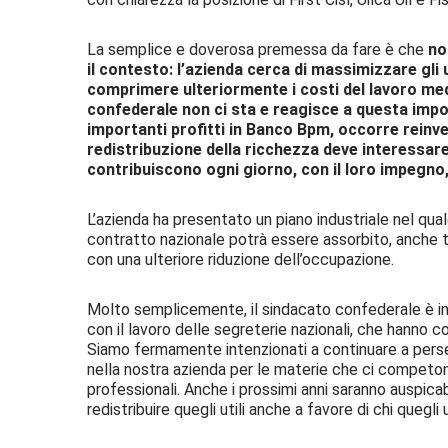
La semplice e doverosa premessa da fare è che
no
il contesto: l’azienda cerca di massimizzare gli u
comprimere ulteriormente i costi del lavoro medi
confederale non ci sta e reagisce a questa imp
importanti profitti in Banco Bpm, occorre reinves
redistribuzione della ricchezza deve interessare
contribuiscono ogni giorno, con il loro impegno,
L’azienda ha presentato un piano industriale nel quale
contratto nazionale potrà essere assorbito, anche tr
con una ulteriore riduzione dell’occupazione.
Molto semplicemente, il sindacato confederale è i
con il lavoro delle segreterie nazionali, che hanno 
Siamo fermamente intenzionati a continuare a perse
nella nostra azienda per le materie che ci competono, p
professionali. Anche i prossimi anni saranno auspicab
redistribuire quegli utili anche a favore di chi quegli 