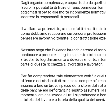
Dagli organici complessivi, e soprattutto da quelli di
lavoro, la possibilità di fruire di ferie, permessi, f
aggiornati rispetto alle molte incombenze normati
incorrere in responsabilità personali.
Il welfare va potenziato, siamo infatti rimasti indietr
come dobbiamo recuperare sui percorsi professiona
benessere lavorativo tramite la contrattazione azie
Nessuno nega che l’azienda intenda cercare di assorb
continuare a produrre, e legittimamente distribuire, co
altrettanto legittimamente e doverosamente, intende
parte di questa ricchezza a lavoratrici e lavoratori.
Per far comprendere tale elementare verità a quei m
offeso e dei sindacati di minoranza sempre più resp
insieme a loro un breve ripasso della storia del sett
delle banche era deficitaria ha saputo assumersi la 
momento: ora che invece gli utili si producono a ios
a tutela del lavoro e a tutela della qualità del servizi