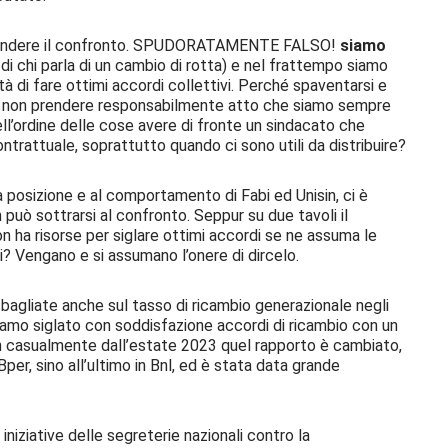
 riprendere il confronto. SPUDORATAMENTE FALSO!
siamo
di chi parla di un cambio di rotta) e nel frattempo siamo
i fare ottimi accordi collettivi. Perché spaventarsi e
é non prendere responsabilmente atto che siamo sempre
l’ordine delle cose avere di fronte un sindacato che
ontrattuale, soprattutto quando ci sono utili da distribuire?
lla posizione e al comportamento di Fabi ed Unisin, ci è
uò sottrarsi al confronto. Seppur su due tavoli il
n ha risorse per siglare ottimi accordi se ne assuma le
i? Vengano e si assumano l’onere di dircelo.
 sbagliate anche sul tasso di ricambio generazionale negli
biamo siglato con soddisfazione accordi di ricambio con un
non casualmente dall’estate 2023 quel rapporto è cambiato,
per, sino all’ultimo in Bnl, ed è stata data grande
niziative delle segreterie nazionali contro la