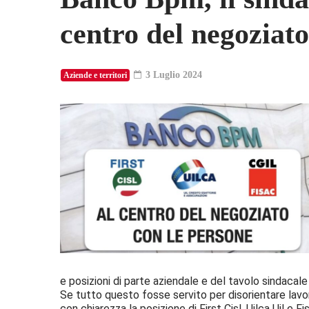
centro del negoziato
3 Luglio 2024
Aziende e territori
e posizioni di parte aziendale e del tavolo sindacale
Se tutto questo fosse servito per disorientare lavor
con chiarezza la posizione di First Cisl, Uilca Uil e Fi