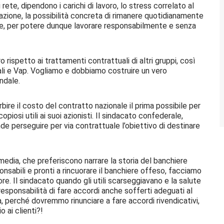
 rete, dipendono i carichi di lavoro, lo stress correlato al
ormazione, la possibilità concreta di rimanere quotidianamente
ve, per potere dunque lavorare responsabilmente e senza
o rispetto ai trattamenti contrattuali di altri gruppi, così
li e Vap. Vogliamo e dobbiamo costruire un vero
ndale.
ire il costo del contratto nazionale il prima possibile per
piosi utili ai suoi azionisti. Il sindacato confederale,
 perseguire per via contrattuale l’obiettivo di destinare
edia, che preferiscono narrare la storia del banchiere
onsabili e pronti a rincuorare il banchiere offeso, facciamo
ore. Il sindacato quando gli utili scarseggiavano e la salute
responsabilità di fare accordi anche sofferti adeguati al
a, perché dovremmo rinunciare a fare accordi rivendicativi,
o ai clienti?!