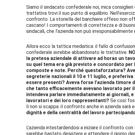
Siamo il sindacato confederale noi, mica consiglieri
trattativa trovi il suo punto di equilibrio. Nell’eserci
confronto. La storiella del banchiere offeso non off
cascano! I comportamenti di correttezza e di buona 
sindacali, che l’azienda non può irresponsabilmente r
Allora ecco la tattica mediatica: il fallo di confusione
confederale avrebbe abbandonato le trattative.
NO
la pretesa aziendale di attivare ad horas un tavo
su quel tema era già previsto e concordato per le
composte e note. Perché questaforzatura? Aveva
segreterie nazionali il 10 e 11 luglio, e preferi
essere presenti? Aveva forse l’azienda timore d
che tanto efficacemente avevano lavorato per il
intendeva parlare immediatamente ai giornali, e a
lavoratori e dei loro rappresentanti?
Se così fos
lì non si scappa: il confronto anche in azienda sarà e
dignità e della centralità del lavoro partecipando 
L’azienda intestardendosi a iniziare il confronto con
sarebbe bastato desistere e attendere il giorno de