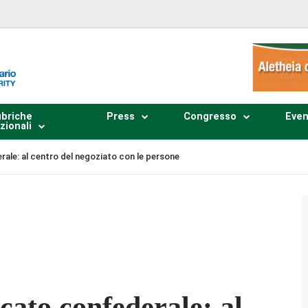
briche
Press
Congresso
Even
zionali
ale: al centro del negoziato con le persone
Plays
:
-
-:--
1x
cato confederale: al