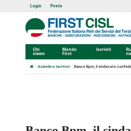
Login
Posta
Chi
Mondo
Iscriviti
Ru
siamo
First
na
Aziende e territori
Banco Bpm, il sindacato confeder
0:00
Banco Bpm, il sinda