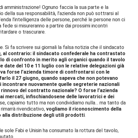
 di amministrazione! Ognuno faccia la sua parte e la
zio della sua responsabilità, l’azienda non può sottrarsi al
enda l’intelligenza delle persone, perché le persone non ci
fede si misureranno a partire dai prossimi incontri
itardare o trascurare.
. Si fa scrivere sui giornali la falsa notizia che il sindacato
, al contrario: il sindacato confederale ha contrastato
lo di confronto in merito agli organici quando il tavolo
 date del 10 e 11 luglio con le relative delegazioni già
 forse l’azienda timore di confrontarsi con le
va farlo il 27 giugno, quando sapeva che non potevano
i incontrare nuovamente quelle segreterie nazionali
 rinnovo del contratto nazionale? O forse l’azienda
i mercati, infischiandosene delle lavoratrici e dei
se, capiamo tutto ma non condividiamo nulla… ma tanto da
 rimarrà rivendicativo,
vogliamo il riconoscimento della
alla distribuzione degli utili prodotti
.
 le sole Fabi e Unisin ha consumato la rottura del tavolo,
putato.