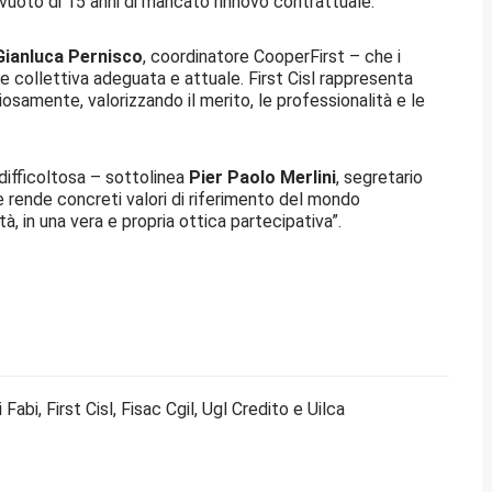
vuoto di 15 anni di mancato rinnovo contrattuale.
Gianluca Pernisco
, coordinatore CooperFirst – che i
ne collettiva adeguata e attuale. First Cisl rappresenta
liosamente, valorizzando il merito, le professionalità e le
 difficoltosa – sottolinea
Pier Paolo Merlini
, segretario
 e rende concreti valori di riferimento del mondo
tà, in una vera e propria ottica partecipativa”.
Fabi, First Cisl, Fisac Cgil, Ugl Credito e Uilca