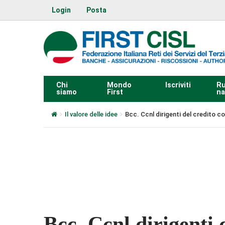
Login
Posta
Chi
Mondo
Iscriviti
Ru
siamo
First
na
Il valore delle idee
Bcc. Ccnl dirigenti del credito c
0:00
Bcc. Ccnl dirigenti 