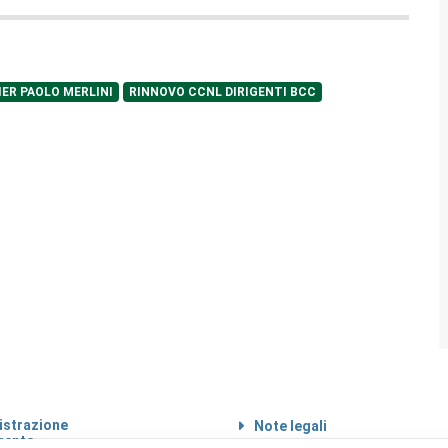
IER PAOLO MERLINI
RINNOVO CCNL DIRIGENTI BCC
strazione
Note legali
rente
Informazioni sul