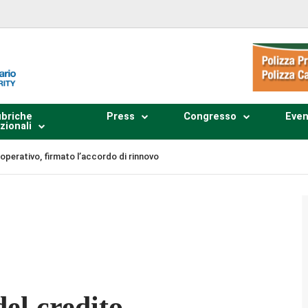
briche
Press
Congresso
Even
zionali
ooperativo, firmato l’accordo di rinnovo
Plays
:
-
-:--
1x
del credito