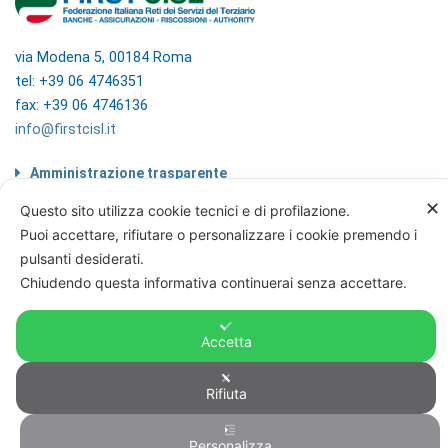
via Modena 5, 00184 Roma
tel: +39 06 4746351
fax: +39 06 4746136
info@firstcisl.it
Amministrazione trasparente
Codice etico
✕
Questo sito utilizza cookie tecnici e di profilazione.
Note legali
Puoi accettare, rifiutare o personalizzare i cookie premendo i
Informazioni sul trattamento di dati
personali
pulsanti desiderati.
Privacy & Cookie Policy
Chiudendo questa informativa continuerai senza accettare.
Home
Accetta
Rifiuta
© FIRST CISL - C.F. 80122130588
Personalizza