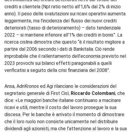
crediti a clientela (Npl ratio netto all’1,6% dal 2% di inizio
anno). Il peso delle svalutazioni sui ricavi operativi aumenta
leggermente, ma l’incidenza del flusso dei nuovi crediti
deteriorati (tasso di deterioramento) – dato tendenziale
2022 – si mantiene inferiore all’1% dei crediti in bonis”. La
ricerca cislina dimostra che questo “è il risultato migliore a
partire dal 2006 secondo i dati di Bankitalia. Ciò rende
improbabile che il rallentamento dell’economia previsto nel
2023 provochi sui bilanci effetti paragonabili a quelli
verificatisi a seguito della crisi finanziaria del 2008”.
Ansa, AdnKronos ed Agi rilanciano le considerazioni del
segretario generale di First Cisl,
Riccardo Colombani
, che
dice: «Le maggiori banche italiane continuano a macinare
ricavi e utili, mentre il costo del lavoro prosegue la sua
discesa. Per le banche è arrivato il momento di dimostrare
che il loro ruolo non consiste unicamente nel distribuire
dividendi agli azionisti, ma che l’attenzione al lavoro e la sua