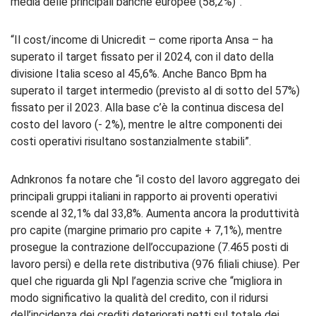
media delle principali banche europee (58,2%)”.
“Il cost/income di Unicredit – come riporta Ansa – ha
superato il target fissato per il 2024, con il dato della
divisione Italia sceso al 45,6%. Anche Banco Bpm ha
superato il target intermedio (previsto al di sotto del 57%)
fissato per il 2023. Alla base c’è la continua discesa del
costo del lavoro (- 2%), mentre le altre componenti dei
costi operativi risultano sostanzialmente stabili”.
Adnkronos fa notare che “il costo del lavoro aggregato dei
principali gruppi italiani in rapporto ai proventi operativi
scende al 32,1% dal 33,8%. Aumenta ancora la produttività
pro capite (margine primario pro capite + 7,1%), mentre
prosegue la contrazione dell’occupazione (7.465 posti di
lavoro persi) e della rete distributiva (976 filiali chiuse). Per
quel che riguarda gli Npl l’agenzia scrive che “migliora in
modo significativo la qualità del credito, con il ridursi
dell’incidenza dei crediti deteriorati netti sul totale dei