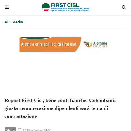
Media
Report First Cisl, bene conti banche. Colombani: giusta re
Plays
:
-
-:-
0:00
1x
-
Report First Cisl, bene conti banche. Colombani:
giusta remunerazione dipendenti sarà tema di
contrattazione
Media
13 Novembre 2022