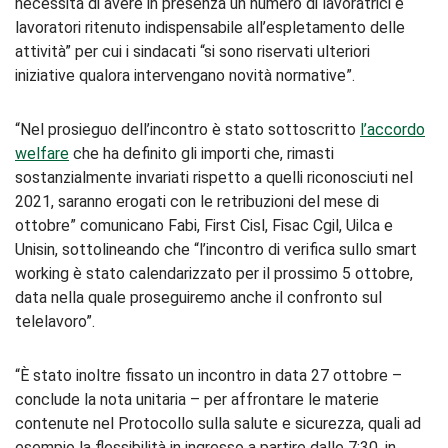
necessita di avere in presenza un numero di lavoratrici e
lavoratori ritenuto indispensabile all’espletamento delle
attività” per cui i sindacati “si sono riservati ulteriori
iniziative qualora intervengano novità normative”.
“Nel prosieguo dell’incontro è stato sottoscritto
l’accordo
welfare
che ha definito gli importi che, rimasti
sostanzialmente invariati rispetto a quelli riconosciuti nel
2021, saranno erogati con le retribuzioni del mese di
ottobre” comunicano Fabi, First Cisl, Fisac Cgil, Uilca e
Unisin, sottolineando che “l’incontro di verifica sullo smart
working è stato calendarizzato per il prossimo 5 ottobre,
data nella quale proseguiremo anche il confronto sul
telelavoro”.
“È stato inoltre fissato un incontro in data 27 ottobre –
conclude la nota unitaria – per affrontare le materie
contenute nel Protocollo sulla salute e sicurezza, quali ad
esempio la flessibilità in ingresso a partire dalle 7:30, in