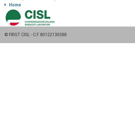
Home
© FIRST CISL - C.F. 80122130588