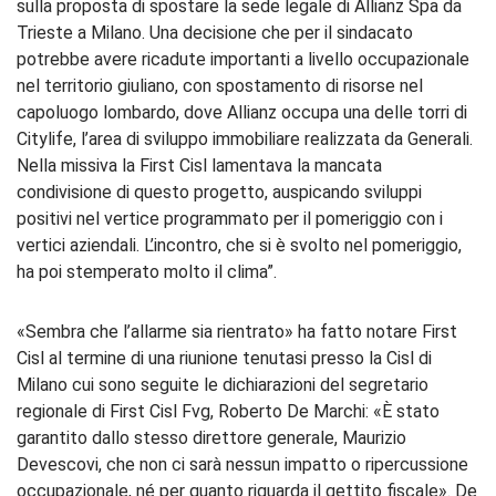
sulla proposta di spostare la sede legale di Allianz Spa da
Trieste a Milano. Una decisione che per il sindacato
potrebbe avere ricadute importanti a livello occupazionale
nel territorio giuliano, con spostamento di risorse nel
capoluogo lombardo, dove Allianz occupa una delle torri di
Citylife, l’area di sviluppo immobiliare realizzata da Generali.
Nella missiva la First Cisl lamentava la mancata
condivisione di questo progetto, auspicando sviluppi
positivi nel vertice programmato per il pomeriggio con i
vertici aziendali. L’incontro, che si è svolto nel pomeriggio,
ha poi stemperato molto il clima”.
«Sembra che l’allarme sia rientrato» ha fatto notare First
Cisl al termine di una riunione tenutasi presso la Cisl di
Milano cui sono seguite le dichiarazioni del segretario
regionale di First Cisl Fvg, Roberto De Marchi: «È stato
garantito dallo stesso direttore generale, Maurizio
Devescovi, che non ci sarà nessun impatto o ripercussione
occupazionale, né per quanto riguarda il gettito fiscale». De