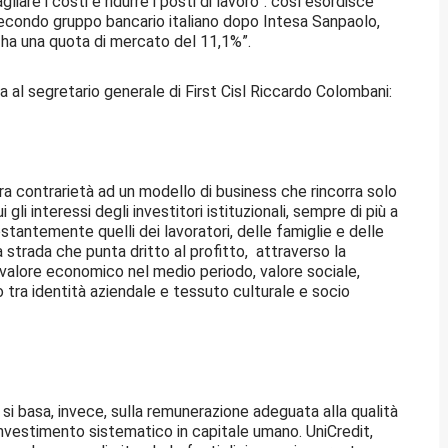
iare i costi e ridurre i posti di lavoro”: così esordisce
secondo gruppo bancario italiano dopo Intesa Sanpaolo,
ed ha una quota di mercato del 11,1%”.
ta al segretario generale di First Cisl Riccardo Colombani:
a contrarietà ad un modello di business che rincorra solo
 gli interessi degli investitori istituzionali, sempre di più a
stantemente quelli dei lavoratori, delle famiglie e delle
a strada che punta dritto al profitto, attraverso la
 valore economico nel medio periodo, valore sociale,
o tra identità aziendale e tessuto culturale e socio
i, si basa, invece, sulla remunerazione adeguata alla qualità
l’investimento sistematico in capitale umano. UniCredit,