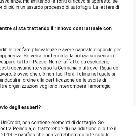
lusvalenze, ma limitando le fonti di ricavo si appresta, se
 di più in un assurdo processo di autofagia. La lettera di
tre si sta trattando il rinnovo contrattuale con
ndibile per fare plusvalenze e avere capitale disponile per
pparenza. Se verrà confermata, la notizia si inserirà in
ccupare tutto il Paese. Non è affatto da escludere,
i sposti decisamente verso la Germania o altrove. Riguardo
avoro, è ovvio che ciò non faciliterà il clima nel quale si
indacali in ordine alla certificazione delle uscite di
 altre organizzazioni vogliono interrompere l’emorragia
vvio degli esuberi?
UniCredit, non contiene elementi di dettaglio. Se
stra Penisola, si tratterebbe di una riduzione di oltre il
2018. È pacifico che non verrebbero colpite solo le