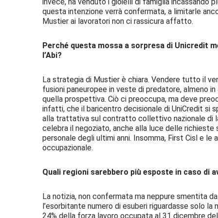
invece, ha venduto i gioielli di famiglia incassando p
questa intenzione verrà confermata, a limitarle ancor
Mustier ai lavoratori non ci rassicura affatto.
Perché questa mossa a sorpresa di Unicredit men
l’Abi?
La strategia di Mustier è chiara. Vendere tutto il ve
fusioni paneuropee in veste di predatore, almeno in a
quella prospettiva. Ciò ci preoccupa, ma deve preo
infatti, che il baricentro decisionale di UniCredit s
alla trattativa sul contratto collettivo nazionale di l
celebra il negoziato, anche alla luce delle richieste s
personale degli ultimi anni. Insomma, First Cisl e le
occupazionale.
Quali regioni sarebbero più esposte in caso di a
La notizia, non confermata ma neppure smentita da 
l’esorbitante numero di esuberi riguardasse solo la no
24% della forza lavoro occupata al 31 dicembre del 