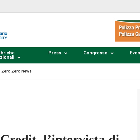
briche
Press
Congresso
Even
zionali
 su Zero Zero News
Plays
:
-
-:--
1x
Credit, l’intervista di