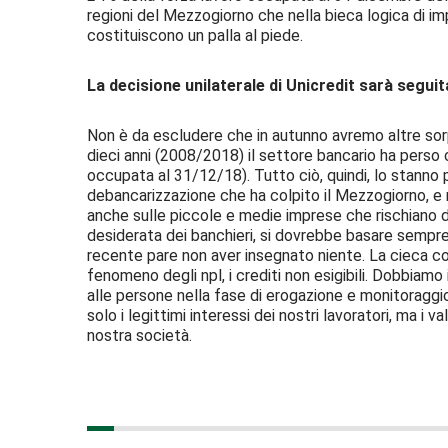
regioni del Mezzogiorno che nella bieca logica di impr
costituiscono un palla al piede.
La decisione unilaterale di Unicredit sarà seguita 
Non è da escludere che in autunno avremo altre sorp
dieci anni (2008/2018) il settore bancario ha perso o
occupata al 31/12/18). Tutto ciò, quindi, lo stanno pa
debancarizzazione che ha colpito il Mezzogiorno, e n
anche sulle piccole e medie imprese che rischiano di 
desiderata dei banchieri, si dovrebbe basare sempre
recente pare non aver insegnato niente. La cieca con
fenomeno degli npl, i crediti non esigibili. Dobbiamo 
alle persone nella fase di erogazione e monitoraggi
solo i legittimi interessi dei nostri lavoratori, ma i v
nostra società.