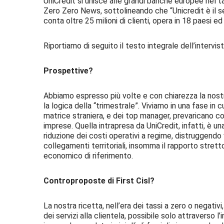
UniCredit si unisce alle grandi banche europee nel tagl
Zero Zero News, sottolineando che “Unicredit è il 
conta oltre 25 milioni di clienti, opera in 18 paesi 
Riportiamo di seguito il testo integrale dell’intervis
Prospettive?
Abbiamo espresso più volte e con chiarezza la nostr
la logica della “trimestrale”. Viviamo in una fase in cui
matrice straniera, e dei top manager, prevaricano co
imprese. Quella intrapresa da UniCredit, infatti, è un
riduzione dei costi operativi a regime, distruggendo
collegamenti territoriali, insomma il rapporto strett
economico di riferimento.
Controproposte di First Cisl?
La nostra ricetta, nell’era dei tassi a zero o negativ
dei servizi alla clientela, possibile solo attraverso 