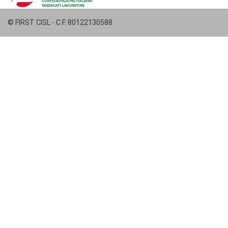
© FIRST CISL - C.F. 80122130588