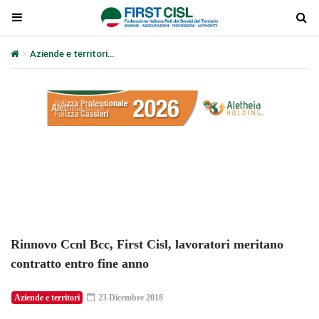
Aziende e territori
Rinnovo Ccnl Bcc, First Cisl, lavoratori merita
Plays
:
-
-:-
0:00
1x
-
Rinnovo Ccnl Bcc, First Cisl, lavoratori meritano
contratto entro fine anno
Aziende e territori
23 Dicembre 2018