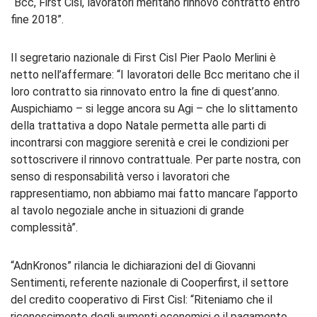
“Bcc, First Cisl, lavoratori meritano rinnovo contratto entro
fine 2018”.
Il segretario nazionale di First Cisl Pier Paolo Merlini è
netto nell’affermare: “I lavoratori delle Bcc meritano che il
loro contratto sia rinnovato entro la fine di quest’anno.
Auspichiamo – si legge ancora su Agi – che lo slittamento
della trattativa a dopo Natale permetta alle parti di
incontrarsi con maggiore serenità e crei le condizioni per
sottoscrivere il rinnovo contrattuale. Per parte nostra, con
senso di responsabilità verso i lavoratori che
rappresentiamo, non abbiamo mai fatto mancare l’apporto
al tavolo negoziale anche in situazioni di grande
complessità”.
“AdnKronos” rilancia le dichiarazioni del di Giovanni
Sentimenti, referente nazionale di Cooperfirst, il settore
del credito cooperativo di First Cisl: “Riteniamo che il
riconoscimento degli aumenti economici e il pagamento