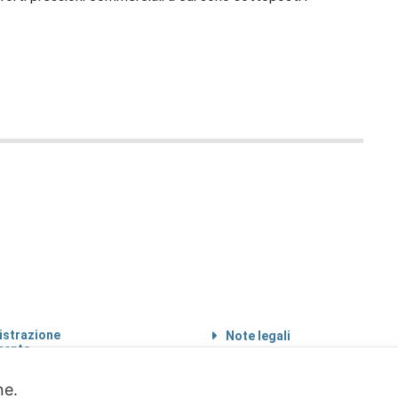
strazione
Note legali
rente
Informazioni sul
 etico
trattamento di dati
personali
one.