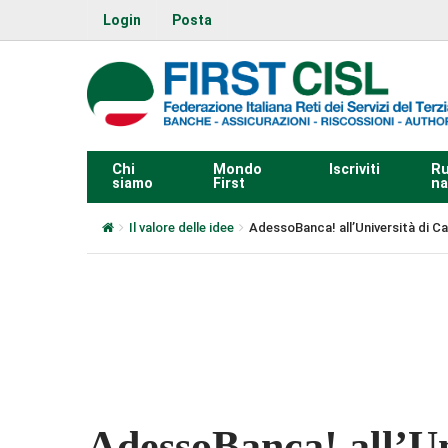
Login
Posta
Chi
Mondo
Iscriviti
Ru
siamo
First
na
Il valore delle idee
AdessoBanca! all’Università di Cal
0:00
AdessoBanca! all’Un