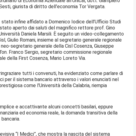
 ordinario di Economia Aziendale all’Unical, dott. Giampiero
Sesti, giurista di diritto dell’economia Tor Vergata.
 stato infine affidato a Domenico Iodice dell’Ufficio Studi
 stato aperto dai saluti del magnifico rettore prof. Gino
 Università Daniela Marsili. È seguito un video-collegamento
sl, Giulio Romani, insieme al segretario generale regionale
il neo-segretario generale della Cisl Cosenza, Giuseppe
o, l’on. Franco Sergio, segretario commissione regionale
ale della First Cosenza, Mario Loreto Via.
l ringraziare tutti i convenuti, ha evidenziato come parlare di
ci per il sistema bancario attraverso i valori enunciati nel
restigiosa come l’Università della Calabria, riempia
mplice e accattivante alcuni concetti basilari, eppure
nanziaria ed economia reale, la domanda transitiva della
e bancaria.
evisiva “I Medici”, che mostra la nascita del sistema