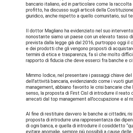
bancario italiano, ed in particolare come la raccolta
profitto, ha discusso sugli articoli della Costituzi
giuridico, anche rispetto a quello comunitario, sul t
Il dottor Magliano ha evidenziato nel suo intervento c
nonostante siamo un paese con un elevato tasso di d
prevista dalla legge già dal 2016, purtroppo oggi il
e dei prodotti che gli vengono proposti di acquistare
termini di etica e trasparenza, fa sì che molto diffic
rapporto di fiducia che deve esserci fra banche e cit
Mimmo Iodice, nel presentare i passaggi chiave del m
dell’attività bancaria, evidenziando come i vuoti giur
management, abbiano favorito le crisi bancarie che h
senso, la proposta di First Cisl di introdurre il reato
arrecati dal top management all’occupazione e al ri
Al fine di restituire davvero le banche ai cittadini, r
proposta di introdurre una rappresentanza dei dipend
di ogni banca, e quella di introdurre il cosiddetto “qu
evitare anomalie, sempre più possibili a cause delle 