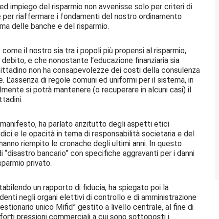
 ed impiego del risparmio non avvenisse solo per criteri di
one per riaffermare i fondamenti del nostro ordinamento
ema delle banche e del risparmio.
ome il nostro sia tra i popoli più propensi al risparmio,
ebito, e che nonostante l’educazione finanziaria sia
 cittadino non ha consapevolezze dei costi della consulenza
. L’assenza di regole comuni ed uniformi per il sistema, in
ilmente si potrà mantenere (o recuperare in alcuni casi) il
tadini.
anifesto, ha parlato anzitutto degli aspetti etici
idici e le opacità in tema di responsabilità societaria e del
anno riempito le cronache degli ultimi anni. In questo
 di “disastro bancario” con specifiche aggravanti per i danni
sparmio privato.
istabilendo un rapporto di fiducia, ha spiegato poi la
enti negli organi elettivi di controllo e di amministrazione
estionario unico Mifid” gestito a livello centrale, al fine di
forti pressioni commerciali a cui sono sottoposti i