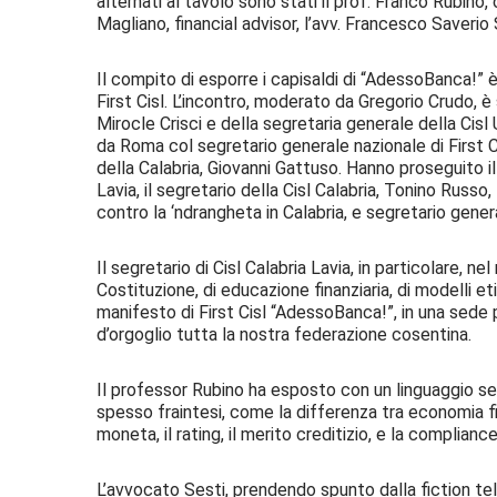
alternati al tavolo sono stati il prof. Franco Rubino,
Magliano, financial advisor, l’avv. Francesco Saverio 
Il compito di esporre i capisaldi di “AdessoBanca!” è
First Cisl. L’incontro, moderato da Gregorio Crudo, è
Mirocle Crisci e della segretaria generale della Cisl
da Roma col segretario generale nazionale di First Ci
della Calabria, Giovanni Gattuso. Hanno proseguito 
Lavia, il segretario della Cisl Calabria, Tonino Russ
contro la ‘ndrangheta in Calabria, e segretario gener
Il segretario di Cisl Calabria Lavia, in particolare, ne
Costituzione, di educazione finanziaria, di modelli eti
manifesto di First Cisl “AdessoBanca!”, in una sede p
d’orgoglio tutta la nostra federazione cosentina.
Il professor Rubino ha esposto con un linguaggio se
spesso fraintesi, come la differenza tra economia fi
moneta, il rating, il merito creditizio, e la complianc
L’avvocato Sesti, prendendo spunto dalla fiction tel