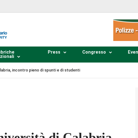
briche
Press
Congresso
Even
zionali
abria, incontro pieno di spunti e di studenti
Plays
:
-
-:--
1x
iversità di Calabria,