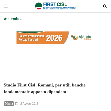
Media
Studio First Cisl, Romani, per utili banche fondamentale a
Plays
:
-
-:-
0:00
1x
-
Studio First Cisl, Romani, per utili banche
fondamentale apporto dipendenti
Media
11 Agosto 2018