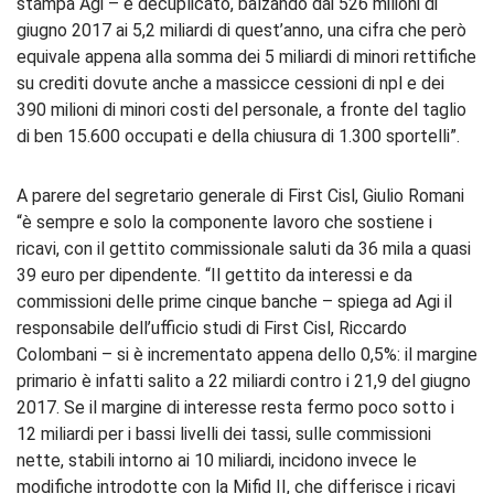
stampa Agi – è decuplicato, balzando dai 526 milioni di
giugno 2017 ai 5,2 miliardi di quest’anno, una cifra che però
equivale appena alla somma dei 5 miliardi di minori rettifiche
su crediti dovute anche a massicce cessioni di npl e dei
390 milioni di minori costi del personale, a fronte del taglio
di ben 15.600 occupati e della chiusura di 1.300 sportelli”.
A parere del segretario generale di First Cisl, Giulio Romani
“è sempre e solo la componente lavoro che sostiene i
ricavi, con il gettito commissionale saluti da 36 mila a quasi
39 euro per dipendente. “Il gettito da interessi e da
commissioni delle prime cinque banche – spiega ad Agi il
responsabile dell’ufficio studi di First Cisl, Riccardo
Colombani – si è incrementato appena dello 0,5%: il margine
primario è infatti salito a 22 miliardi contro i 21,9 del giugno
2017. Se il margine di interesse resta fermo poco sotto i
12 miliardi per i bassi livelli dei tassi, sulle commissioni
nette, stabili intorno ai 10 miliardi, incidono invece le
modifiche introdotte con la Mifid II, che differisce i ricavi