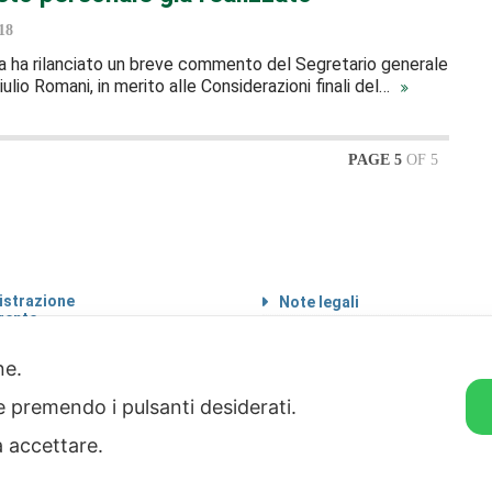
18
a ha rilanciato un breve commento del Segretario generale
 Giulio Romani, in merito alle Considerazioni finali del…
PAGE 5
OF 5
strazione
Note legali
rente
Informazioni sul
 etico
trattamento di dati
personali
one.
Privacy & Cookie Policy
ie premendo i pulsanti desiderati.
Home
a accettare.