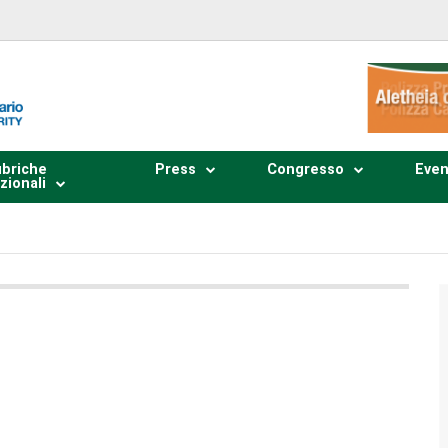
briche
Press
Congresso
Even
zionali
Plays
:
-
0:00
-:--
1x