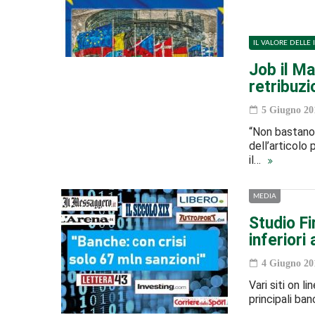
IL VALORE DELLE 
Job il Ma
retribuzi
5 Giugno 20
“Non bastano 
dell’articolo
il…
MEDIA
Studio Fi
inferior
4 Giugno 20
Vari siti on l
principali ba