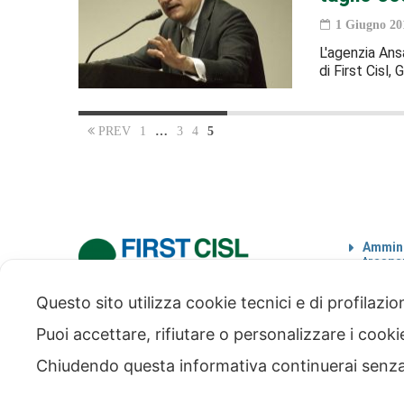
1 Giugno 20
L'agenzia Ans
di First Cisl,
PREV
1
…
3
4
5
Ammini
traspa
Codice
Questo sito utilizza cookie tecnici e di profilazi
via Modena 5, 00184 Roma
tel: +39 06 4746351
Puoi accettare, rifiutare o personalizzare i cook
fax: +39 06 4746136
info@firstcisl.it
Chiudendo questa informativa continuerai senz