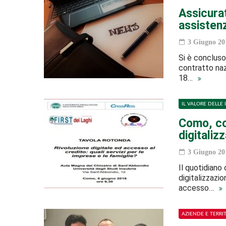
Assicurat
assistenz
3 Giugno 20
Si è concluso
contratto naz
18…
IL VALORE DELLE 
Como, con
digitaliz
3 Giugno 20
Il quotidiano
digitalizzazio
accesso…
AZIENDE E TERRI