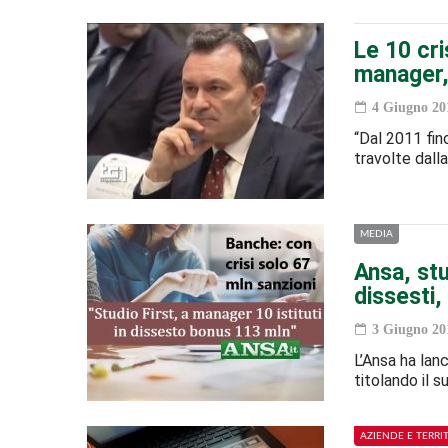
Le 10 cri
manager, 
4 Giugno 20
“Dal 2011 fin
travolte dall
MEDIA
Ansa, stu
dissesti,
3 Giugno 20
L’Ansa ha lanc
titolando il s
AZIENDE E TERRI