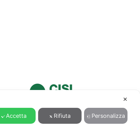
✕
Accetta
Rifiuta
Personalizza