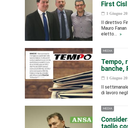
First Cis
1 Giugno 20
Il direttivo F
Mauro Fanan d
eletto…
MEDIA
Tempo, r
banche, 
1 Giugno 20
Il settimanale
di lavoro negl
MEDIA
Consider
taglio co