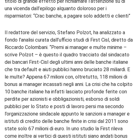
titolo di grande effetto per richiamare l’attenzione su di
una vicenda dall’epilogo alquanto doloroso per i
risparmiatori: “Crac banche, a pagare solo addetti e clienti”
Il redattore del servizio, Stefano Polzot, ha analizzato a
fondo l’analisi curata dall’ufficio studi di First Cisl, diretto da
Riccardo Colombani. “Premi ai manager e multe minime –
scrive Polzot – è questo il quadro tracciato dal sindacato
dei bancari First-Cisl degli ultimi anni delle banche italiane
che tra default e aiuti pubblici hanno bruciato 28 miliardi. E
le multe? Appena 67 milioni con, oltretutto, 118 milioni di
bonus ai manager incassati negli anni. La crisi che ha colpito
10 banche italiane ha infatti lasciato profonde ferite con
perdite per azionisti e obbligazionisti, esborso di soldi
pubblici per lo Stato e posti di lavoro persi ma secondo
l’organizzazione sindacale appunto le sanzioni a manager e
istituti di credito delle banche finite in crisi dal 2011 sono
state solo 67 milioni di euro. In uno studio la First rileva
come inoltre ai vertici di questi istituti siano andati bonus