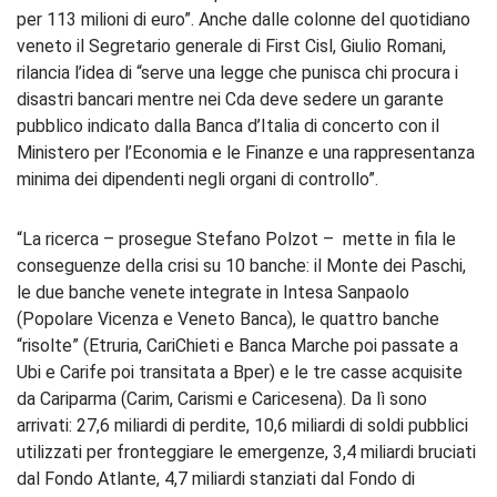
per 113 milioni di euro”. Anche dalle colonne del quotidiano
veneto il Segretario generale di First Cisl, Giulio Romani,
rilancia l’idea di “serve una legge che punisca chi procura i
disastri bancari mentre nei Cda deve sedere un garante
pubblico indicato dalla Banca d’Italia di concerto con il
Ministero per l’Economia e le Finanze e una rappresentanza
minima dei dipendenti negli organi di controllo”.
“La ricerca – prosegue Stefano Polzot – mette in fila le
conseguenze della crisi su 10 banche: il Monte dei Paschi,
le due banche venete integrate in Intesa Sanpaolo
(Popolare Vicenza e Veneto Banca), le quattro banche
“risolte” (Etruria, CariChieti e Banca Marche poi passate a
Ubi e Carife poi transitata a Bper) e le tre casse acquisite
da Cariparma (Carim, Carismi e Caricesena). Da lì sono
arrivati: 27,6 miliardi di perdite, 10,6 miliardi di soldi pubblici
utilizzati per fronteggiare le emergenze, 3,4 miliardi bruciati
dal Fondo Atlante, 4,7 miliardi stanziati dal Fondo di