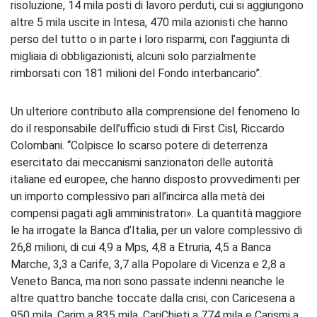
risoluzione, 14 mila posti di lavoro perduti, cui si aggiungono
altre 5 mila uscite in Intesa, 470 mila azionisti che hanno
perso del tutto o in parte i loro risparmi, con l’aggiunta di
migliaia di obbligazionisti, alcuni solo parzialmente
rimborsati con 181 milioni del Fondo interbancario”.
Un ulteriore contributo alla comprensione del fenomeno lo
do il responsabile dell’ufficio studi di First Cisl, Riccardo
Colombani. “Colpisce lo scarso potere di deterrenza
esercitato dai meccanismi sanzionatori delle autorità
italiane ed europee, che hanno disposto provvedimenti per
un importo complessivo pari all’incirca alla metà dei
compensi pagati agli amministratori». La quantità maggiore
le ha irrogate la Banca d’Italia, per un valore complessivo di
26,8 milioni, di cui 4,9 a Mps, 4,8 a Etruria, 4,5 a Banca
Marche, 3,3 a Carife, 3,7 alla Popolare di Vicenza e 2,8 a
Veneto Banca, ma non sono passate indenni neanche le
altre quattro banche toccate dalla crisi, con Caricesena a
950 mila, Carim a 835 mila, CariChieti a 774 mila e Carismi a