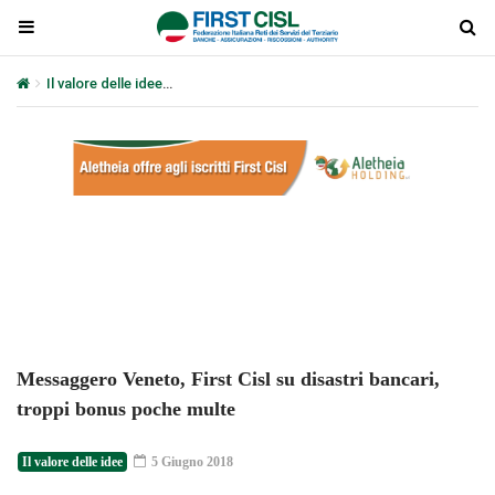
Il valore delle idee
Messaggero Veneto, First Cisl su disastri banca
Plays
:
-
-:-
0:00
1x
-
Messaggero Veneto, First Cisl su disastri bancari,
troppi bonus poche multe
Il valore delle idee
5 Giugno 2018