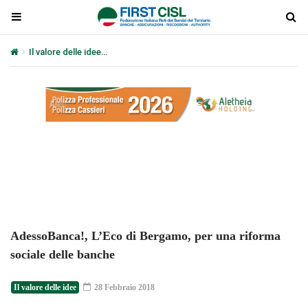
Il valore delle idee
AdessoBanca!, L’Eco di Bergamo, per una riform
Plays
:
-
-:-
0:00
1x
-
AdessoBanca!, L’Eco di Bergamo, per una riforma
sociale delle banche
Il valore delle idee
28 Febbraio 2018