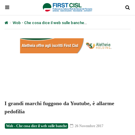
Wob - Che cosa dice il web sulle banche
I grandi marchi fuggono d
Plays
:
-
-:-
0:00
1x
-
I grandi marchi fuggono da Youtube, è allarme
pedofilia
Wob - Che cosa dice il web sulle banche
26 Novembre 2017