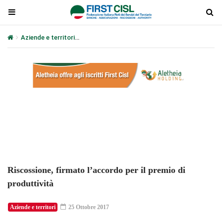
Aziende e territori
Riscossione, firmato l’accordo per il premio di 
Plays
:
-
-:-
0:00
1x
-
Riscossione, firmato l’accordo per il premio di
produttività
Aziende e territori
25 Ottobre 2017