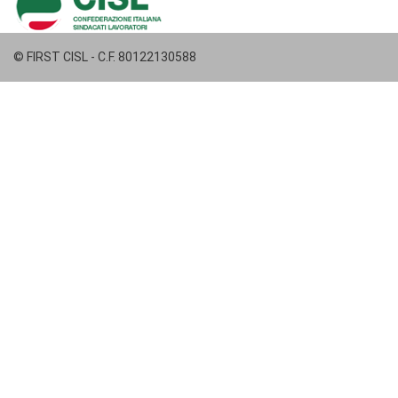
© FIRST CISL - C.F. 80122130588