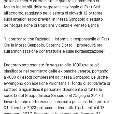
potenzialmente interessati”: è questo il commento di
Mauro Incletolli, della segreteria nazionale di First Cisl,
all’accordo, raggiunto nella serata di giovedì 12 ottobre,
sugli ulteriori esodi previsti in Intesa Sanpaolo a seguito
dell’acquisizione di Popolare Vicenza e Veneto Banca.
“Il confronto con l’azienda – informa la responsabile di First
Cisl in Intesa Sanpaolo, Caterina Dotto – proseguirà ora
sull’armonizzazione contrattuale e sulla riorganizzazione”.
L’accordo sottoscritto fa seguito alle 1000 uscite già
pianificate nel perimetro delle ex banche venete, portando
a 4000 gli esodi complessivi da Intesa Sanpaolo. Le uscite
avvengono con adesione volontaria al fondo di solidarietà di
settore e riguardano il personale dipendente di tutte le
società del Gruppo Intesa Sanpaolo al 25 giugno 2017. I
lavoratori che matureranno il requisito pensionistico entro il
31 dicembre 2023 potranno aderire all’offerta entro il 13
novembre 2017. Sono previste le seguenti finestre: 31