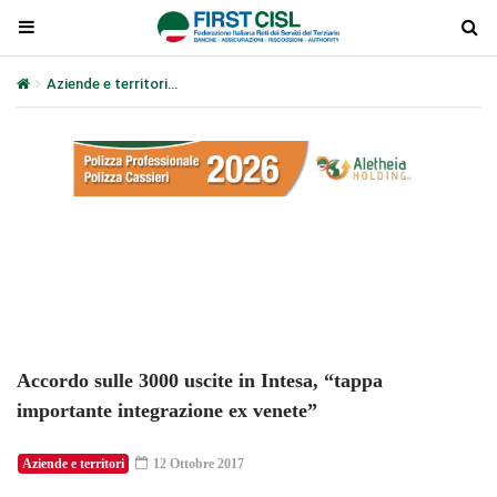
Aziende e territori
Accordo sulle 3000 uscite in Intesa, “tappa im
Plays
:
-
-:-
0:00
1x
-
Accordo sulle 3000 uscite in Intesa, “tappa
importante integrazione ex venete”
Aziende e territori
12 Ottobre 2017