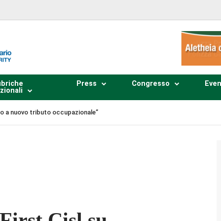
briche
Press
Congresso
Even
zionali
“no a nuovo tributo occupazionale”
Plays
:
-
-:--
1x
First Cisl su