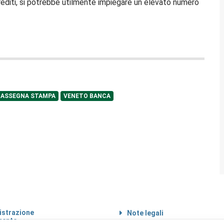
crediti, si potrebbe utilmente impiegare un elevato numero
RASSEGNA STAMPA
VENETO BANCA
strazione
Note legali
rente
Informazioni sul