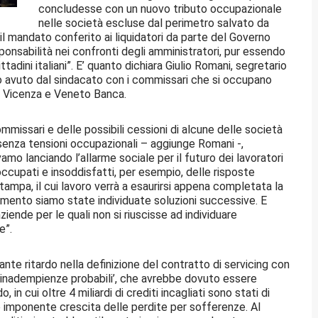
concludesse con un nuovo tributo occupazionale
nelle società escluse dal perimetro salvato da
 mandato conferito ai liquidatori da parte del Governo
onsabilità nei confronti degli amministratori, pur essendo
tadini italiani”. E’ quanto dichiara Giulio Romani, segretario
tro avuto dal sindacato con i commissari che si occupano
re Vicenza e Veneto Banca.
missari e delle possibili cessioni di alcune delle società
enza tensioni occupazionali – aggiunge Romani -,
 lanciando l’allarme sociale per il futuro dei lavoratori
cupati e insoddisfatti, per esempio, delle risposte
tampa, il cui lavoro verrà a esaurirsi appena completata la
omento siamo state individuate soluzioni successive. E
ziende per le quali non si riuscisse ad individuare
e”.
nte ritardo nella definizione del contratto di servicing con
 ‘inadempienze probabili’, che avrebbe dovuto essere
, in cui oltre 4 miliardi di crediti incagliati sono stati di
 imponente crescita delle perdite per sofferenze. Al