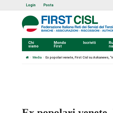
Login
Posta
Chi
Mondo
Iscriviti
Ru
siamo
First
na
Media
Ex popolari venete, First Cisl su Askanews, 
0:00
Ex popolari venete, 