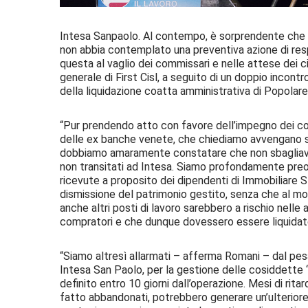
Intesa Sanpaolo. Al contempo, è sorprendente che il
non abbia contemplato una preventiva azione di resp
questa al vaglio dei commissari e nelle attese dei cit
generale di First Cisl, a seguito di un doppio incon
della liquidazione coatta amministrativa di Popola
“Pur prendendo atto con favore dell’impegno dei com
delle ex banche venete, che chiediamo avvengano s
dobbiamo amaramente constatare che non sbagliavamo
non transitati ad Intesa. Siamo profondamente preoc
ricevute a proposito dei dipendenti di Immobiliare S
dismissione del patrimonio gestito, senza che al m
anche altri posti di lavoro sarebbero a rischio nelle a
compratori e che dunque dovessero essere liquidat
“Siamo altresì allarmati – afferma Romani – dal pesa
Intesa San Paolo, per la gestione delle cosiddette
definito entro 10 giorni dall’operazione. Mesi di ritardo
fatto abbandonati, potrebbero generare un’ulteriore