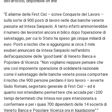
dell’articolo, disponibile on line.
“È allarme della First Cisl – scrive Conquiste del Lavoro –
sulla sorte di 900 posti di lavoro nelle due banche venete
passate ad Intesa Sanpaolo. A tanto infatti ammonterebbe
il numero dei lavoratori ancora in bilico dopo l’operazione di
salvataggio, per cui lo Stato ha speso già cinque miliardi di
euro. Posti a rischio che si aggiungono ai circa 3 mila
esuberi annunciati da Intesa Sanpaolo nell’ambito
dell’acquisizione delle ’good bank’ di Veneto Banca e
Popolare di Vicenza. ”Non vogliamo neppure pensare che
una così imponente operazione di solidarietà nazionale
come il salvataggio delle banche venete possa comportare
il rischio che 900 persone perdano il loro lavoro – avverte
Giulio Romani, segretario generale di First Cisl – ed è
quanto non intendiamo permettere che accada per i 200
tempi determinati che Intesa non pare intenzionata a
confermare e per i quasi 700 dipendenti delle 14 società di
Veneto Banca e Popolare Vicenza ora in liquidazione”.”