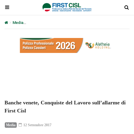
Media
Banche venete, Conquiste del Lavoro sull’allarme di First Cis
Plays
:
-
-:-
0:00
1x
-
Banche venete, Conquiste del Lavoro sull’allarme di
First Cisl
Media
12 Settembre 2017