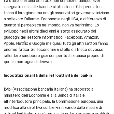
La storia e la crisi del 2008 non sembrano dunque aver
insegnato nulla alle banche statunitensi. Gli speculatori
fanno il loro gioco ma ora gli osservatori governativi iniziano
a sollevare l’allarme. L’economia negli USA, a differenza di
quanto si percepisca nel mondo, non va benissimo. Lo
sviluppo negli ultimi dieci anni è stato assicurato dai
guadagni del settore informatico: Facebook, Amazon,
Apple, Netflix e Google ma quasi tutti gli altri settori fanno
enorme fatica. Se l’economia a stelle e strisce dovesse
rallentare sarebbero guai seri per tutti a causa proprio di
quella montagna di derivati.
Incostituzionalità della retroattività del bail-in
L’Abi (Associazione bancaria italiana) ha proposto al
ministero dell’Economia e alla Banca d’Italia e
all’interlocutore principale, la Commissione europea, una
modifica alla direttiva sul bail-in iniziando dalla misura di
retroattività che, da più parti, si fa notare presenta profili di