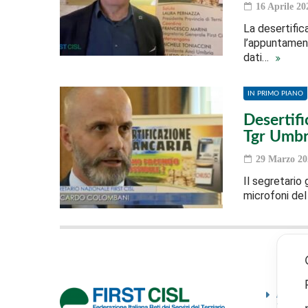
16 Aprile 20
La desertific
l’appuntament
dati…
IN PRIMO PIANO
Desertifi
Tgr Umbr
29 Marzo 20
Il segretario 
microfoni del 
Ammini
traspa