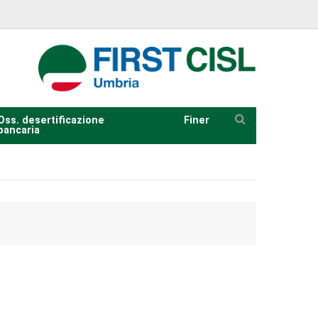
Oss. desertificazione
Finer
bancaria