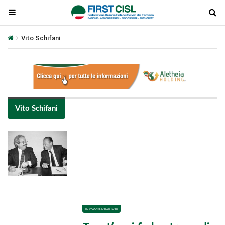
Vito Schifani
Vito Schifani
Plays
:
-
-:-
0:00
1x
-
IL VALORE DELLE IDEE