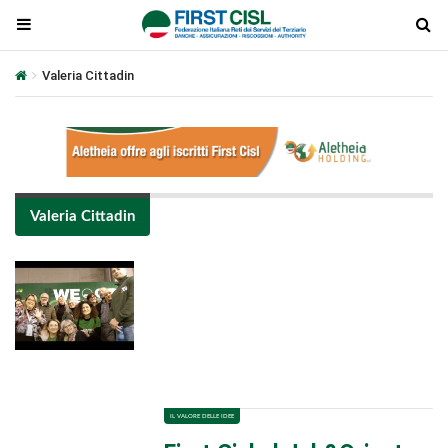
Valeria Cittadin
Valeria Cittadin
Plays
:
-
-:-
0:00
1x
-
IL VALORE DELLE IDEE