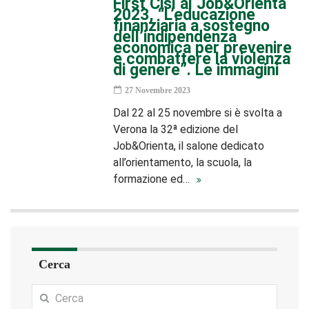
First Cisl al Job&Orienta
2023, “L’educazione
finanziaria a sostegno
dell’indipendenza
economica per prevenire
e combattere la violenza
di genere”. Le immagini
27 Novembre 2023
Dal 22 al 25 novembre si è svolta a
Verona la 32ª edizione del
Job&Orienta, il salone dedicato
all’orientamento, la scuola, la
formazione ed…
Cerca