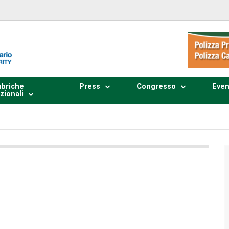
briche
Press
Congresso
Even
zionali
Plays
:
-
0:00
-:--
1x