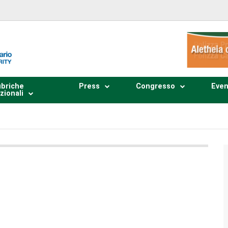
briche
Press
Congresso
Even
zionali
Plays
:
-
0:00
-:--
1x