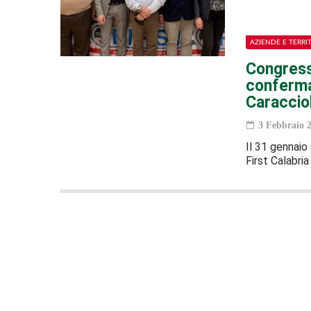
AZIENDE E TERRI
Congresso
conferma
Caraccio
3 Febbraio 
Il 31 gennaio
First Calabria