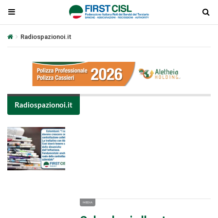
Radiospazionoi.it
Radiospazionoi.it
Plays
:
-
-:-
0:00
1x
-
MEDIA