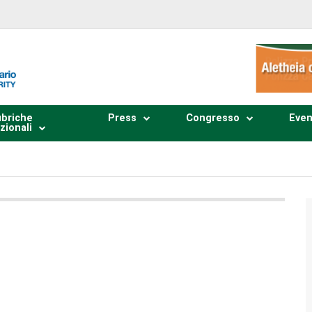
briche
Press
Congresso
Even
zionali
Plays
:
-
0:00
-:--
1x