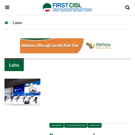
Luiss
Luiss
Plays
:
-
-:-
0:00
1x
-
CONGRESSO
IL VALORE DELLE IDEE
NAZIONALE