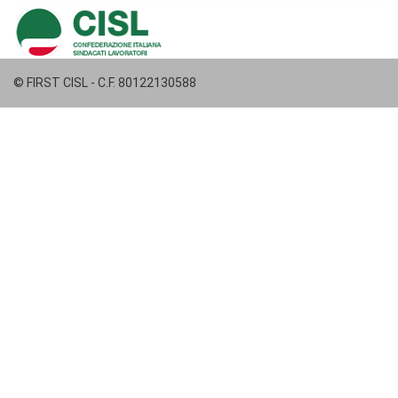
© FIRST CISL - C.F. 80122130588