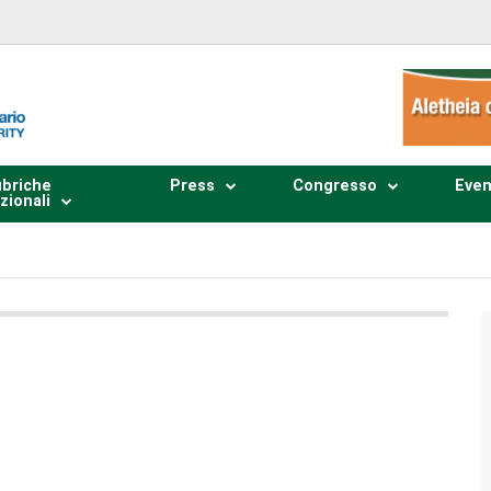
briche
Press
Congresso
Even
zionali
Plays
:
-
0:00
-:--
1x