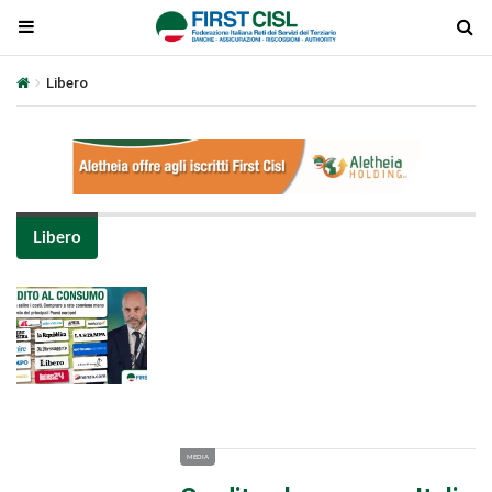
Libero
Libero
Plays
:
-
-:-
0:00
1x
-
MEDIA