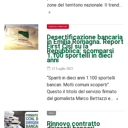
zone del territorio nazionale. Il trend…
AZIENDE E TERRITORI
Desertificazione bancaria
in Emilia Romagna. Report
First Cisl su la
Repubblica: scomparsi
1.100 sportelli in dieci
anni
23 Luglio 2025
“Spariti in dieci anni 1.100 sportelli
bancari. Molti comuni scoperti”.
Questo il titolo del servizio firmato
dal giornalista Marco Bettazzi e…
MEDIA
Rinnovo contratto