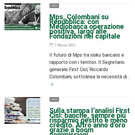
MEDIA
Mps, Colombani su
Repubblica: con
Mediobanca operazione
positiva, largo alle
Fondazioni nel capitale
7 Marzo 2025
Il futuro di Mps tra risiko bancario e
rapporto con i territori. Il Segretario
generale First Cisl, Riccardo
Colombani, sottolinea la necessità di…
MEDIA
Sulla stampa l’analisi First
Cisl: banche, sempre più
risparmio gestito e meno
credito. Altro anno d’oro
grazie a boom
commissioni