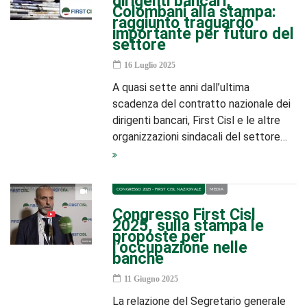
dirigenti bancari,
Colombani alla stampa:
raggiunto traguardo
importante per futuro del
settore
16 Luglio 2025
A quasi sette anni dall’ultima
scadenza del contratto nazionale dei
dirigenti bancari, First Cisl e le altre
organizzazioni sindacali del settore…
CONGRESSO 2025 - FIRST CISL NAZIONALE
MEDIA
Congresso First Cisl
2025, sulla stampa le
proposte per
l’occupazione nelle
banche
11 Giugno 2025
La relazione del Segretario generale