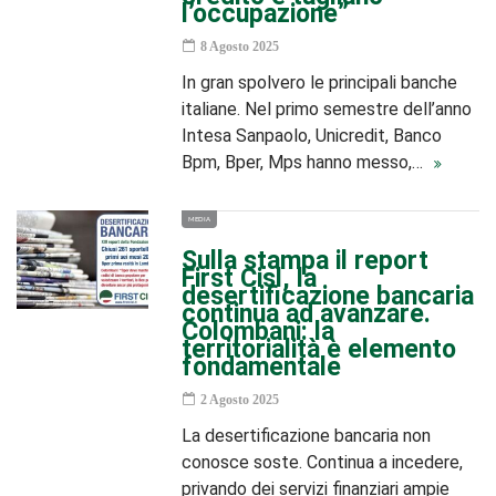
l’occupazione”
8 Agosto 2025
In gran spolvero le principali banche
italiane. Nel primo semestre dell’anno
Intesa Sanpaolo, Unicredit, Banco
Bpm, Bper, Mps hanno messo,…
MEDIA
Sulla stampa il report
First Cisl, la
desertificazione bancaria
continua ad avanzare.
Colombani: la
territorialità è elemento
fondamentale
2 Agosto 2025
La desertificazione bancaria non
conosce soste. Continua a incedere,
privando dei servizi finanziari ampie