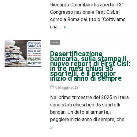
Riccardo Colombani ha aperto il 3°
Congresso nazionale First Cisl, in
corso a Roma dal titolo “Coltiviamo
una…
MEDIA
Desertificazione
bancaria, sulla stampa il
nuovo report di First Cisl:
in tre mesi chiusi 95
sportelli, è il peggior
inizio d’anno di sempre
6 Maggio 2025
Nel primo trimestre del 2025 in Italia
sono stati chiusi ben 95 sportelli
bancari. Un dato allarmante, il
peggiore inizio anno di sempre, che…