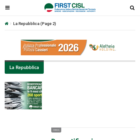
La Repubblica
(Page 2)
La Repubblica
Plays
:
-
-:-
0:00
1x
-
MEDIA