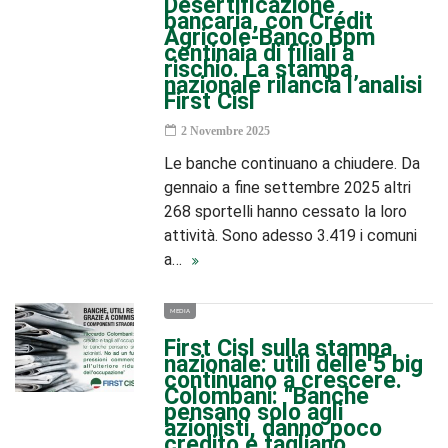
Desertificazione
bancaria, con Crédit
Agricole-Banco Bpm
centinaia di filiali a
rischio. La stampa
nazionale rilancia l’analisi
First Cisl
2 Novembre 2025
Le banche continuano a chiudere. Da
gennaio a fine settembre 2025 altri
268 sportelli hanno cessato la loro
attività. Sono adesso 3.419 i comuni
a…
MEDIA
First Cisl sulla stampa
nazionale: utili delle 5 big
continuano a crescere.
Colombani: “Banche
pensano solo agli
azionisti, danno poco
credito e tagliano