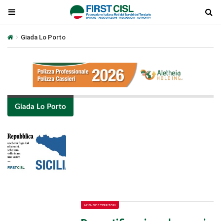
Giada Lo Porto
Giada Lo Porto
Plays
:
-
-:-
0:00
1x
-
AZIENDE E TERRITORI