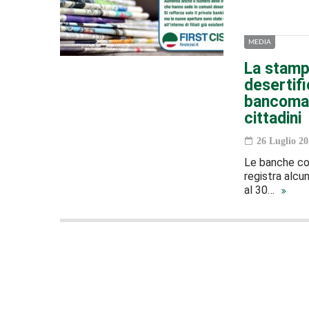
MEDIA
La stampa
desertif
bancomat 
cittadini
26 Luglio 20
Le banche con
registra alcu
al 30…