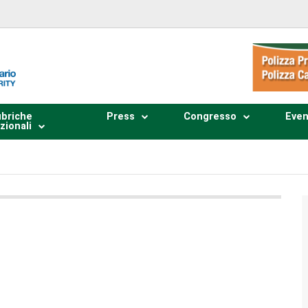
briche
Press
Congresso
Even
zionali
Plays
:
-
0:00
-:--
1x