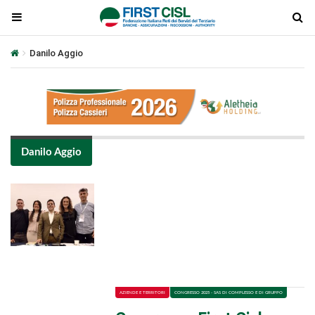
Danilo Aggio
Danilo Aggio
Plays
:
-
-:-
0:00
1x
-
AZIENDE E TERRITORI
CONGRESSO 2025 - SAS DI COMPLESSO E DI GRUPPO