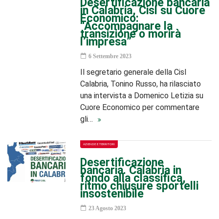
Desertificazione bancaria
in Calabria, Cisl su Cuore
Economico:
“Accompagnare la
transizione o morirà
l’impresa”
6 Settembre 2023
Il segretario generale della Cisl
Calabria, Tonino Russo, ha rilasciato
una intervista a Domenico Letizia su
Cuore Economico per commentare
gli…
AZIENDE E TERRITORI
Desertificazione
bancaria. Calabria in
fondo alla classifica,
ritmo chiusure sportelli
insostenibile
23 Agosto 2023