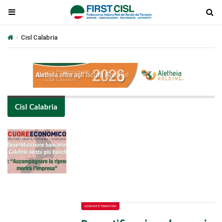
Cisl Calabria
Cisl Calabria
Plays
:
-
-:-
0:00
1x
-
AZIENDE E TERRITORI