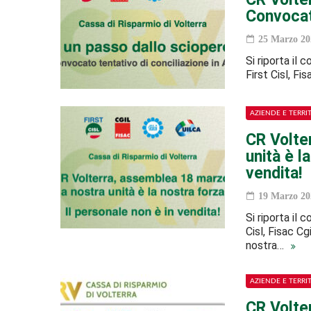
Convocato
25 Marzo 20
Si riporta il
First Cisl, Fi
AZIENDE E TERRI
CR Volte
unità è l
vendita!
19 Marzo 20
Si riporta il
Cisl, Fisac C
nostra…
AZIENDE E TERRI
CR Volter