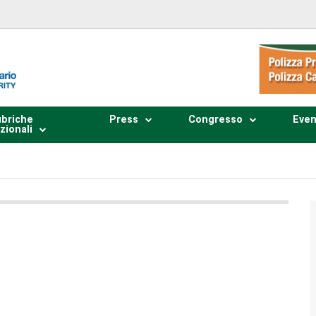
briche
Press
Congresso
Even
zionali
Plays
:
-
0:00
-:--
1x