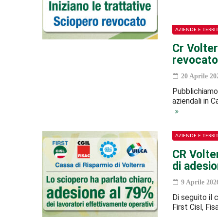
AZIENDE E TERRI
Cr Volter
revocato
20 Aprile 20
Pubblichiamo 
aziendali in C
AZIENDE E TERRI
CR Volter
di adesio
9 Aprile 202
Di seguito il
First Cisl, Fi