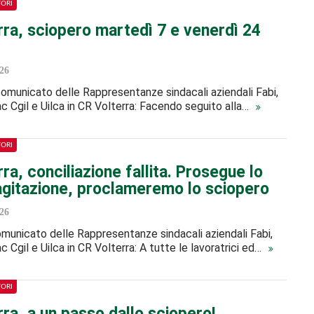
TORI
rra, sciopero martedì 7 e venerdì 24
26
 comunicato delle Rappresentanze sindacali aziendali Fabi,
sac Cgil e Uilca in CR Volterra: Facendo seguito alla…
TORI
ra, conciliazione fallita. Prosegue lo
 agitazione, proclameremo lo sciopero
26
 comunicato delle Rappresentanze sindacali aziendali Fabi,
sac Cgil e Uilca in CR Volterra: A tutte le lavoratrici ed…
TORI
ra, a un passo dallo sciopero!