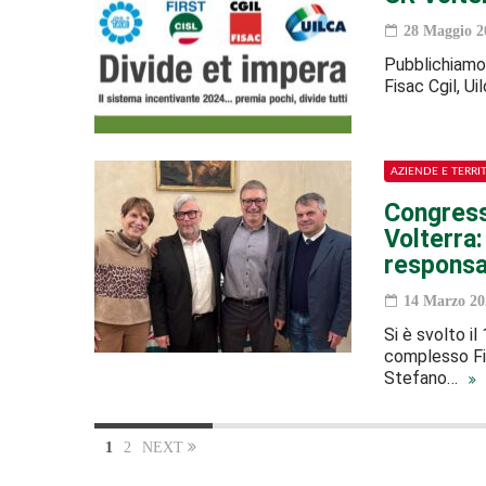
28 Maggio 2
Pubblichiamo 
Fisac Cgil, Ui
AZIENDE E TERRI
Congresso
Volterra
responsab
14 Marzo 20
Si è svolto i
complesso Fir
Stefano…
1
2
NEXT