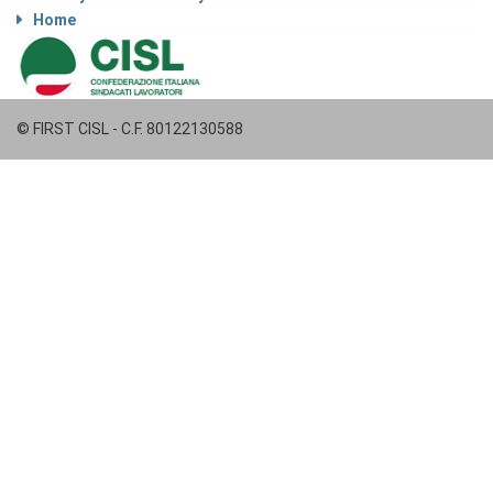
Home
© FIRST CISL - C.F. 80122130588