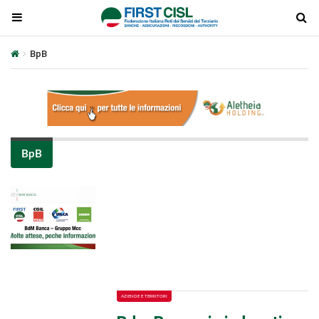
BpB
BpB
Plays
:
-
-:-
0:00
1x
-
AZIENDE E TERRITORI