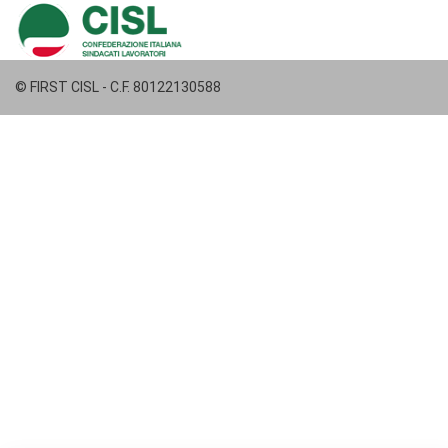
© FIRST CISL - C.F. 80122130588