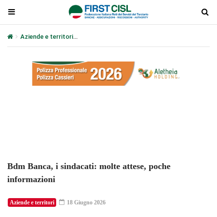
Aziende e territori
Bdm Banca, i sindacati: molte attese, poche in
Plays
:
-
-:-
0:00
1x
-
Bdm Banca, i sindacati: molte attese, poche
informazioni
Aziende e territori
18 Giugno 2026