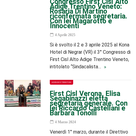
Congresso First Cisl Alto
Adige Trentino Veneto:
Rosaria Di Martino
riconfermata segretaria.
Con lei Magarotto e
Innocenti
4 Aprile 2025
Si è svolto il 2 e 3 aprile 2025 al Kona
Hotel di Negrar (VR) il 3° Congresso di
First Cisl Alto Adige Trentino Veneto,
intitolato “Sindacalista…
AZIENDE E TERRITORI
First Cisl Verona, Elisa
Segabinazzi eletta
segretaria generale. Con
lei Riccardo Castellani e
Barbara Tonolli
4 Marzo 2024
Venerdì 1° marzo, durante il Direttivo