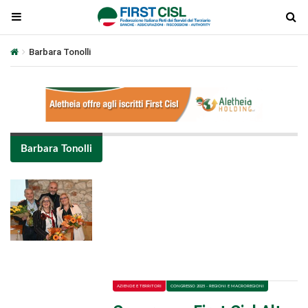
Barbara Tonolli
Barbara Tonolli
Plays
:
-
-:-
0:00
1x
-
AZIENDE E TERRITORI
CONGRESSO 2025 - REGIONI E MACROREGIONI