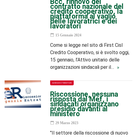
Bcc, rinnovo del
contratto nazionale del
credito cooperativo, la
piattaforma al vaglio
delle lavoratrici e dei
lavoratori
15 Gennaio 2024
Come si legge nel sito di First Cisl
Credito Cooperativo, si è svolto oggi,
15 gennaio, l’Attivo unitario delle
organizzazioni sindacali per il…
AZIENDE E TERRITORI
Riscossione, nessuna
risposta dal Mef, i
sindacati organizzano
presidio davanti al
ministero
29 Marzo 2023
"Il settore della riscossione di nuovo