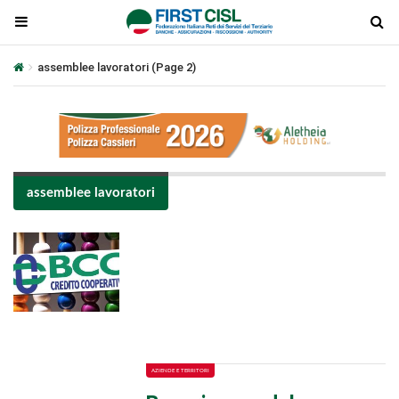
assemblee lavoratori
(Page 2)
assemblee lavoratori
Plays
:
-
-:-
0:00
1x
-
AZIENDE E TERRITORI