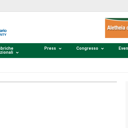
briche
Press
Congresso
Even
zionali
Plays
:
-
0:00
-:--
1x