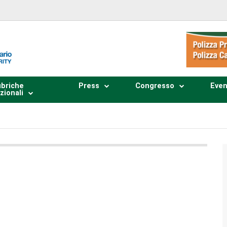
briche
Press
Congresso
Even
zionali
Plays
:
-
0:00
-:--
1x